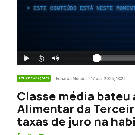
ESTE CONTEÚDO ESTÁ NESTE MOMEN
Eduarda Mendes | 17 out, 2025, 18:29
RTP ANTENA 1 AÇORES
Classe média bateu 
Alimentar da Tercei
taxas de juro na hab