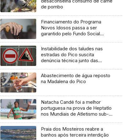
desaconselha consumo de carne
de pombo
Financiamento do Programa
Novos Idosos passa a ser
garantido pelo Fundo Social
Europeu Mais
Instabilidade dos taludes nas
estradas do Pico suscita
denúncia técnica junto das
entidades europeias
Abastecimento de água reposto
na Madalena do Pico
Natacha Candé foi a melhor
portuguesa na prova de Heptatlo
nos Mundiais de Atletismo sub-
20
Praia dos Mosteiros reabre a
banhos após terceira interdição