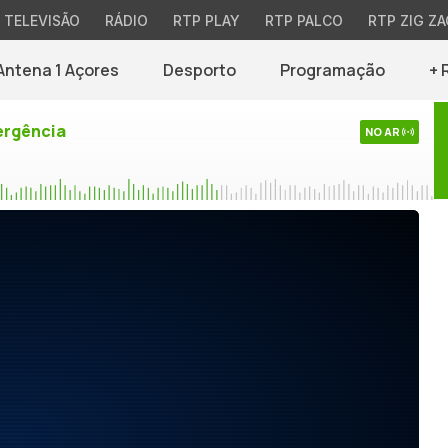
TELEVISÃO
RÁDIO
RTP PLAY
RTP PALCO
RTP ZIG ZA
Antena 1 Açores
Desporto
Programação
+ 
rgência
NO AR