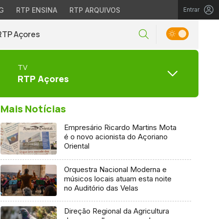
G
RTP ENSINA
RTP ARQUIVOS
Entrar
RTP Açores
TV
RTP Açores
Mais Notícias
Empresário Ricardo Martins Mota
é o novo acionista do Açoriano
Oriental
Orquestra Nacional Moderna e
músicos locais atuam esta noite
no Auditório das Velas
Direção Regional da Agricultura