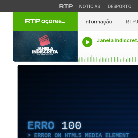
NOTÍCIAS
DESPORTO
Informação
RTP 
Janela Indiscret
ERRO
100
ERROR ON HTML5 MEDIA ELEMENT