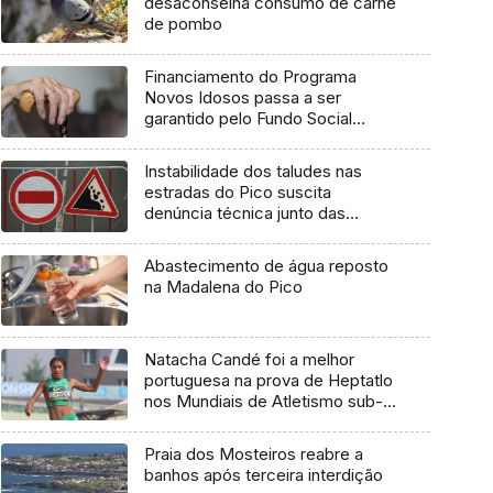
desaconselha consumo de carne
de pombo
Financiamento do Programa
Novos Idosos passa a ser
garantido pelo Fundo Social
Europeu Mais
Instabilidade dos taludes nas
estradas do Pico suscita
denúncia técnica junto das
entidades europeias
Abastecimento de água reposto
na Madalena do Pico
Natacha Candé foi a melhor
portuguesa na prova de Heptatlo
nos Mundiais de Atletismo sub-
20
Praia dos Mosteiros reabre a
banhos após terceira interdição