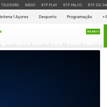
TELEVISÃO
RÁDIO
RTP PLAY
RTP PALCO
RTP ZIG ZA
Antena 1 Açores
Desporto
Programação
+ 
a
NO AR