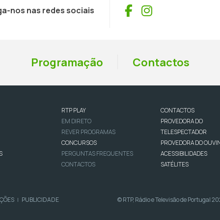
Facebook
Instagram
ga-nos nas redes sociais
Programação
Contactos
RTP PLAY
CONTACTOS
EM DIRETO
PROVEDORA DO
REVER PROGRAMAS
TELESPECTADOR
CONCURSOS
PROVEDORA DO OUVI
S
PERGUNTAS FREQUENTES
ACESSIBILIDADES
CONTACTOS
SATÉLITES
IÇÕES
PUBLICIDADE
© RTP, Rádio e Televisão de Portugal 2
|