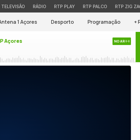
TELEVISÃO
RÁDIO
RTP PLAY
RTP PALCO
RTP ZIG ZA
Antena 1 Açores
Desporto
Programação
+ 
TP Açores
NO AR