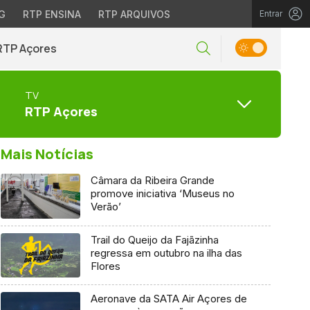
G
RTP ENSINA
RTP ARQUIVOS
Entrar
RTP Açores
TV
RTP Açores
Mais Notícias
Câmara da Ribeira Grande
promove iniciativa ‘Museus no
Verão’
Trail do Queijo da Fajãzinha
regressa em outubro na ilha das
Flores
Aeronave da SATA Air Açores de