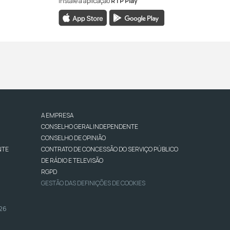
Instale a aplicação
RTP Play
A EMPRESA
CONSELHO GERAL INDEPENDENTE
CONSELHO DE OPINIÃO
NTE
CONTRATO DE CONCESSÃO DO SERVIÇO PÚBLICO
DE RÁDIO E TELEVISÃO
RGPD
GESTÃO DAS DEFINIÇÕES DE COOKIES
026