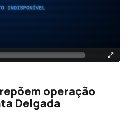
TO INDISPONÍVEL
 repõem operação
nta Delgada