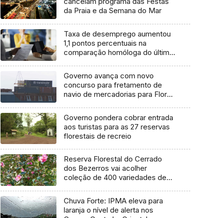
cancelam programa das Festas
da Praia e da Semana do Mar
Taxa de desemprego aumentou
1,1 pontos percentuais na
comparação homóloga do último
trimestre
Governo avança com novo
concurso para fretamento de
navio de mercadorias para Flores
e Corvo
Governo pondera cobrar entrada
aos turistas para as 27 reservas
florestais de recreio
Reserva Florestal do Cerrado
dos Bezerros vai acolher
coleção de 400 variedades de
Camélias
Chuva Forte: IPMA eleva para
laranja o nível de alerta nos