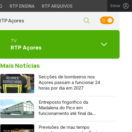
G
RTP ENSINA
RTP ARQUIVOS
Entrar
RTP Açores
TV
RTP Açores
Mais Notícias
Secções de bombeiros nos
Açores passam a funcionar 24
horas por dia em 2027
Entreposto frigorífico da
Madalena do Pico em
funcionamento até final da
semana
Previsões de mau tempo