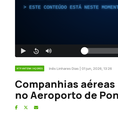
ESTE CONTEÚDO ESTÁ NESTE MOMEN
Inês Linhares Dias | 01 jun, 2026, 13:26
RTP ANTENA 1 AÇORES
Companhias aéreas
no Aeroporto de Po