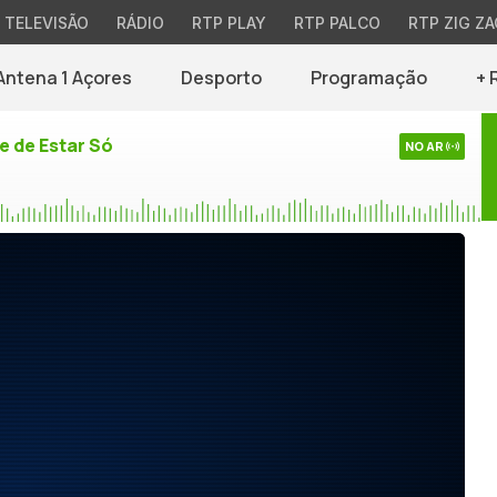
TELEVISÃO
RÁDIO
RTP PLAY
RTP PALCO
RTP ZIG ZA
Antena 1 Açores
Desporto
Programação
+ 
e de Estar Só
NO AR