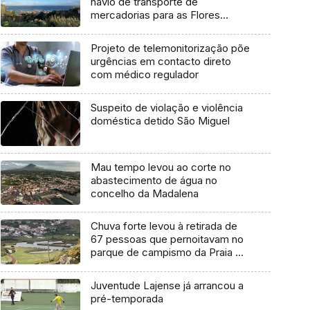
navio de transporte de
mercadorias para as Flores
marcada para dia 11 de agosto
Projeto de telemonitorização põe
urgências em contacto direto
com médico regulador
Suspeito de violação e violência
doméstica detido São Miguel
Mau tempo levou ao corte no
abastecimento de água no
concelho da Madalena
Chuva forte levou à retirada de
67 pessoas que pernoitavam no
parque de campismo da Praia da
Vitória
Juventude Lajense já arrancou a
pré-temporada