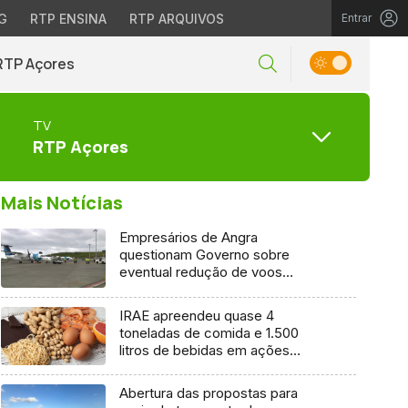
G
RTP ENSINA
RTP ARQUIVOS
Entrar
RTP Açores
TV
RTP Açores
Mais Notícias
Empresários de Angra
questionam Governo sobre
eventual redução de voos
interilhas até 2031
IRAE apreendeu quase 4
toneladas de comida e 1.500
litros de bebidas em ações
inspetivas em 2025
Abertura das propostas para