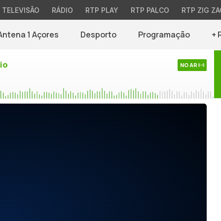
TELEVISÃO
RÁDIO
RTP PLAY
RTP PALCO
RTP ZIG ZA
Antena 1 Açores
Desporto
Programação
+ 
io
NO AR