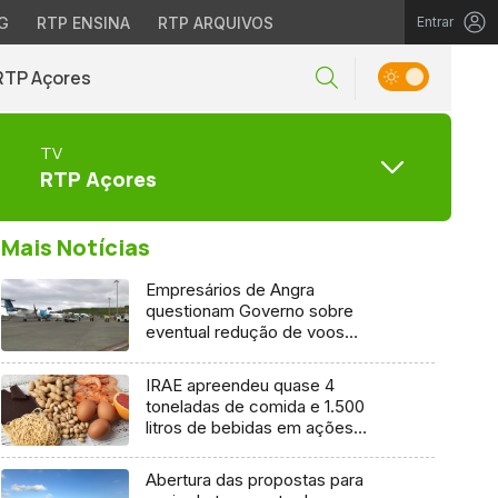
G
RTP ENSINA
RTP ARQUIVOS
Entrar
RTP Açores
TV
RTP Açores
Mais Notícias
Empresários de Angra
questionam Governo sobre
eventual redução de voos
interilhas até 2031
IRAE apreendeu quase 4
toneladas de comida e 1.500
litros de bebidas em ações
inspetivas em 2025
Abertura das propostas para