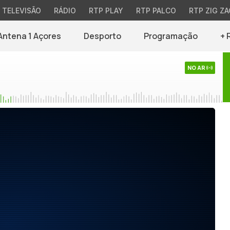
TELEVISÃO
RÁDIO
RTP PLAY
RTP PALCO
RTP ZIG ZA
Antena 1 Açores
Desporto
Programação
+ 
NO AR