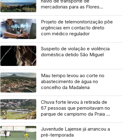
navio de transporte de
mercadorias para as Flores
marcada para dia 11 de agosto
Projeto de telemonitorização põe
urgências em contacto direto
com médico regulador
Suspeito de violação e violência
doméstica detido São Miguel
Mau tempo levou ao corte no
abastecimento de água no
concelho da Madalena
Chuva forte levou à retirada de
67 pessoas que pernoitavam no
parque de campismo da Praia da
Vitória
Juventude Lajense já arrancou a
pré-temporada