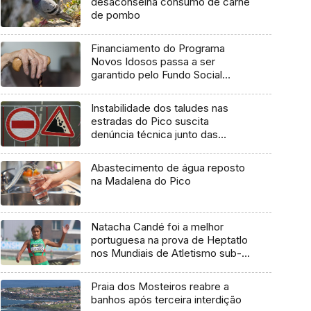
desaconselha consumo de carne
de pombo
Financiamento do Programa
Novos Idosos passa a ser
garantido pelo Fundo Social
Europeu Mais
Instabilidade dos taludes nas
estradas do Pico suscita
denúncia técnica junto das
entidades europeias
Abastecimento de água reposto
na Madalena do Pico
Natacha Candé foi a melhor
portuguesa na prova de Heptatlo
nos Mundiais de Atletismo sub-
20
Praia dos Mosteiros reabre a
banhos após terceira interdição