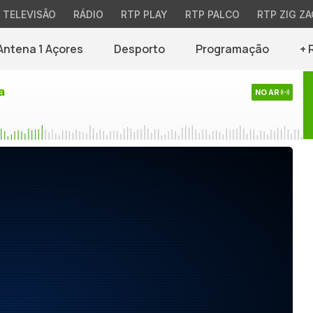
TELEVISÃO
RÁDIO
RTP PLAY
RTP PALCO
RTP ZIG ZA
Antena 1 Açores
Desporto
Programação
+ 
a
NO AR