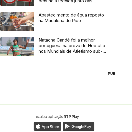
denúncia técnica junto das
entidades europeias
Abastecimento de água reposto
na Madalena do Pico
Natacha Candé foi a melhor
portuguesa na prova de Heptatlo
nos Mundiais de Atletismo sub-
20
PUB
Instale a aplicação
RTP Play