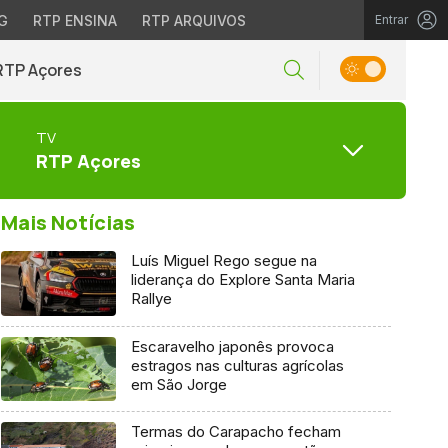
G
RTP ENSINA
RTP ARQUIVOS
Entrar
RTP Açores
TV
RTP Açores
Mais Notícias
Luís Miguel Rego segue na
liderança do Explore Santa Maria
Rallye
Escaravelho japonês provoca
estragos nas culturas agrícolas
em São Jorge
Termas do Carapacho fecham