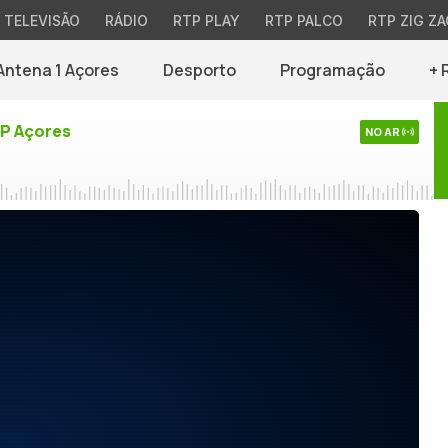
TELEVISÃO
RÁDIO
RTP PLAY
RTP PALCO
RTP ZIG ZA
Antena 1 Açores
Desporto
Programação
+ 
TP Açores
NO AR