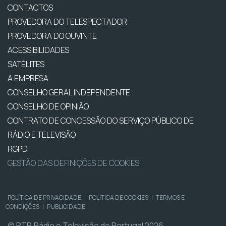
CONTACTOS
PROVEDORA DO TELESPECTADOR
PROVEDORA DO OUVINTE
ACESSIBILIDADES
SATÉLITES
A EMPRESA
CONSELHO GERAL INDEPENDENTE
CONSELHO DE OPINIÃO
CONTRATO DE CONCESSÃO DO SERVIÇO PÚBLICO DE
RÁDIO E TELEVISÃO
RGPD
GESTÃO DAS DEFINIÇÕES DE COOKIES
POLÍTICA DE PRIVACIDADE
|
POLÍTICA DE COOKIES
|
TERMOS E
CONDIÇÕES
|
PUBLICIDADE
© RTP, Rádio e Televisão de Portugal 2026