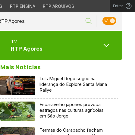
G
RTP ENSINA
RTP ARQUIVOS
Entrar
RTP Açores
TV
RTP Açores
Mais Notícias
Luís Miguel Rego segue na
liderança do Explore Santa Maria
Rallye
Escaravelho japonês provoca
estragos nas culturas agrícolas
em São Jorge
Termas do Carapacho fecham