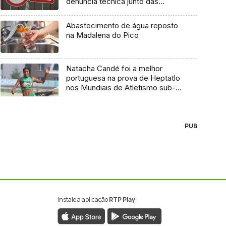
denúncia técnica junto das
entidades europeias
Abastecimento de água reposto
na Madalena do Pico
Natacha Candé foi a melhor
portuguesa na prova de Heptatlo
nos Mundiais de Atletismo sub-
20
PUB
Instale a aplicação
RTP Play