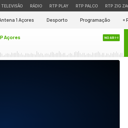
TELEVISÃO
RÁDIO
RTP PLAY
RTP PALCO
RTP ZIG ZA
Antena 1 Açores
Desporto
Programação
+ 
TP Açores
NO AR