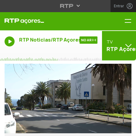
Entrar
Me
RTP Noticias/RTP Açores
NO AR
TV
RTP Açore