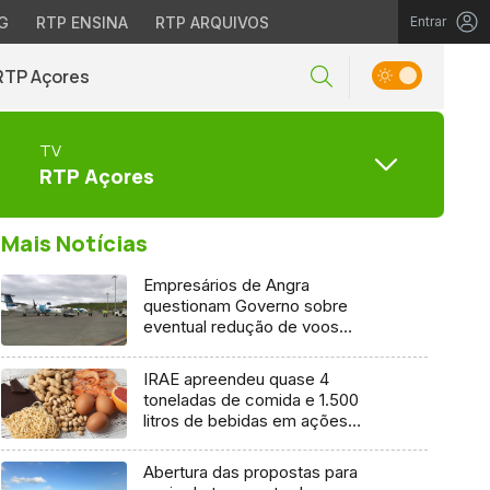
G
RTP ENSINA
RTP ARQUIVOS
Entrar
RTP Açores
TV
RTP Açores
Mais Notícias
Empresários de Angra
questionam Governo sobre
eventual redução de voos
interilhas até 2031
IRAE apreendeu quase 4
toneladas de comida e 1.500
litros de bebidas em ações
inspetivas em 2025
Abertura das propostas para