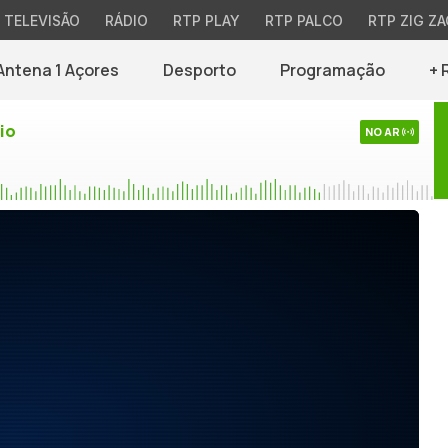
TELEVISÃO
RÁDIO
RTP PLAY
RTP PALCO
RTP ZIG ZA
Antena 1 Açores
Desporto
Programação
+ 
io
NO AR