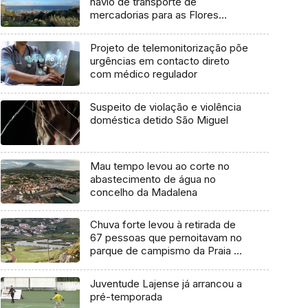
navio de transporte de
mercadorias para as Flores
marcada para dia 11 de agosto
Projeto de telemonitorização põe
urgências em contacto direto
com médico regulador
Suspeito de violação e violência
doméstica detido São Miguel
Mau tempo levou ao corte no
abastecimento de água no
concelho da Madalena
Chuva forte levou à retirada de
67 pessoas que pernoitavam no
parque de campismo da Praia da
Vitória
Juventude Lajense já arrancou a
pré-temporada