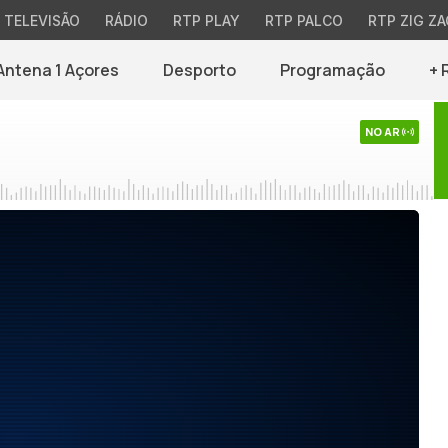
TELEVISÃO
RÁDIO
RTP PLAY
RTP PALCO
RTP ZIG ZA
Antena 1 Açores
Desporto
Programação
+ 
NO AR