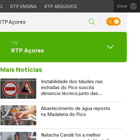
G
RTP ENSINA
RTP ARQUIVOS
Entrar
RTP Açores
TV
RTP Açores
Mais Notícias
Instabilidade dos taludes nas
estradas do Pico suscita
denúncia técnica junto das
entidades europeias
Abastecimento de água reposto
na Madalena do Pico
Natacha Candé foi a melhor