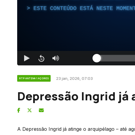
ESTE CONTEÚDO ESTÁ NESTE MOMEN
23 jan, 2026, 07:03
RTP ANTENA 1 AÇORES
Depressão Ingrid já 
A Depressão Ingrid já atinge o arquipélago – até ag