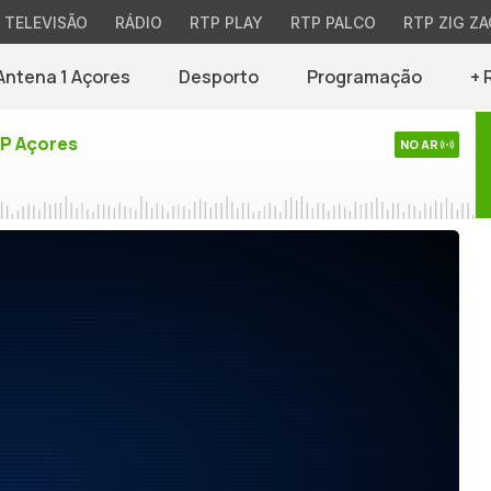
TELEVISÃO
RÁDIO
RTP PLAY
RTP PALCO
RTP ZIG ZA
Antena 1 Açores
Desporto
Programação
+ 
TP Açores
NO AR