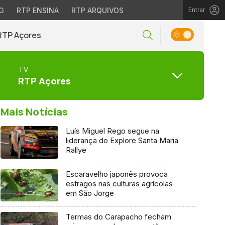
G
RTP ENSINA
RTP ARQUIVOS
Entrar
RTP Açores
TV
RTP Açores
Mais Notícias
Luís Miguel Rego segue na
liderança do Explore Santa Maria
Rallye
Escaravelho japonês provoca
estragos nas culturas agrícolas
em São Jorge
Termas do Carapacho fecham