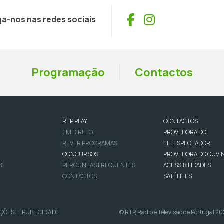
Facebook
Instagram
ga-nos nas redes sociais
Programação
Contactos
RTP PLAY
CONTACTOS
EM DIRETO
PROVEDORA DO
REVER PROGRAMAS
TELESPECTADOR
CONCURSOS
PROVEDORA DO OUVI
S
PERGUNTAS FREQUENTES
ACESSIBILIDADES
CONTACTOS
SATÉLITES
IÇÕES
PUBLICIDADE
© RTP, Rádio e Televisão de Portugal 2
|