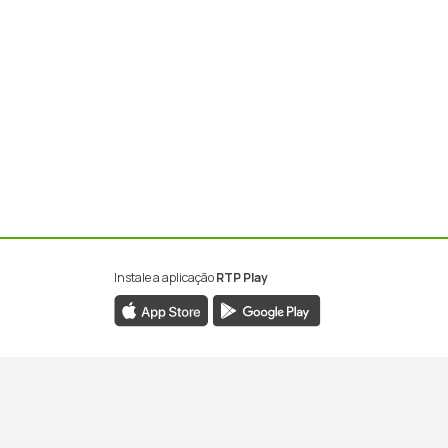
Instale a aplicação
RTP Play