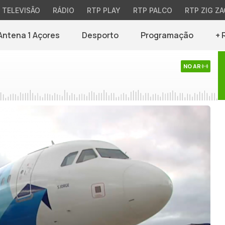
TELEVISÃO
RÁDIO
RTP PLAY
RTP PALCO
RTP ZIG ZA
Antena 1 Açores
Desporto
Programação
+ 
NO AR