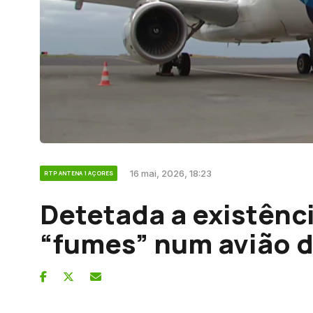
16 mai, 2026, 18:23
RTP ANTENA 1 AÇORES
Detetada a existênc
“fumes” num avião d