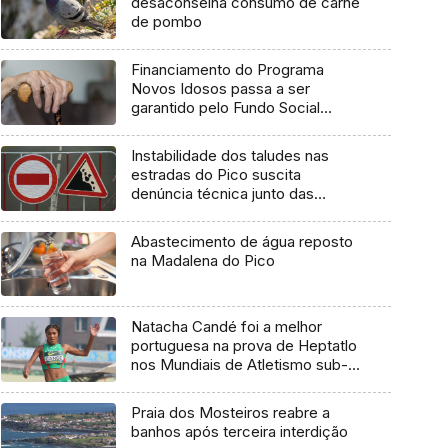
desaconselha consumo de carne
de pombo
Financiamento do Programa
Novos Idosos passa a ser
garantido pelo Fundo Social
Europeu Mais
Instabilidade dos taludes nas
estradas do Pico suscita
denúncia técnica junto das
entidades europeias
Abastecimento de água reposto
na Madalena do Pico
Natacha Candé foi a melhor
portuguesa na prova de Heptatlo
nos Mundiais de Atletismo sub-
20
Praia dos Mosteiros reabre a
banhos após terceira interdição