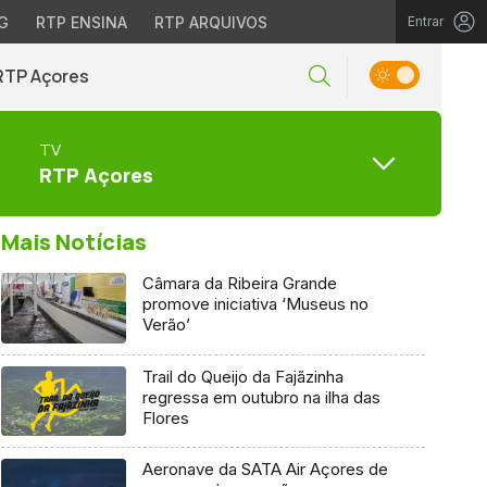
G
RTP ENSINA
RTP ARQUIVOS
Entrar
RTP Açores
TV
RTP Açores
Mais Notícias
Câmara da Ribeira Grande
promove iniciativa ‘Museus no
Verão’
Trail do Queijo da Fajãzinha
regressa em outubro na ilha das
Flores
Aeronave da SATA Air Açores de