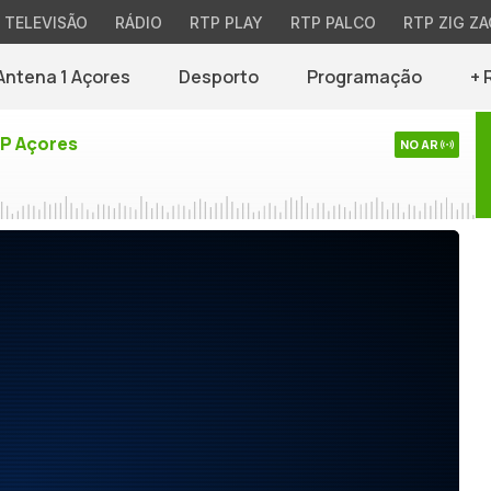
TELEVISÃO
RÁDIO
RTP PLAY
RTP PALCO
RTP ZIG ZA
Antena 1 Açores
Desporto
Programação
+ 
TP Açores
NO AR