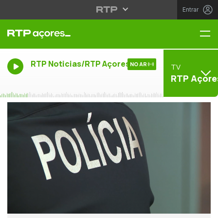
Entrar
Me
RTP Noticias/RTP Açores
NO AR
TV
RTP Açore