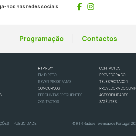
Facebook
Instagram
ga-nos nas redes sociais
Programação
Contactos
RTP PLAY
CONTACTOS
EM DIRETO
PROVEDORA DO
REVER PROGRAMAS
TELESPECTADOR
CONCURSOS
PROVEDORA DO OUVI
S
PERGUNTAS FREQUENTES
ACESSIBILIDADES
CONTACTOS
SATÉLITES
IÇÕES
PUBLICIDADE
© RTP, Rádio e Televisão de Portugal 2
|