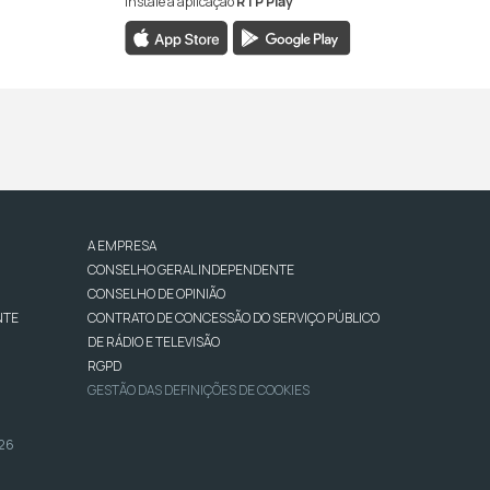
Instale a aplicação
RTP Play
A EMPRESA
CONSELHO GERAL INDEPENDENTE
CONSELHO DE OPINIÃO
NTE
CONTRATO DE CONCESSÃO DO SERVIÇO PÚBLICO
DE RÁDIO E TELEVISÃO
RGPD
GESTÃO DAS DEFINIÇÕES DE COOKIES
026