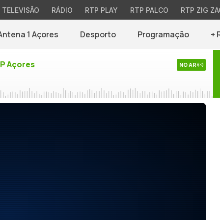
TELEVISÃO
RÁDIO
RTP PLAY
RTP PALCO
RTP ZIG ZA
Antena 1 Açores
Desporto
Programação
+ 
TP Açores
NO AR