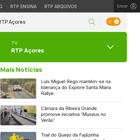
G
RTP ENSINA
RTP ARQUIVOS
Entrar
RTP Açores
TV
RTP Açores
Mais Notícias
Luís Miguel Rego mantém-se na
liderança do Explore Santa Maria
Rallye
Câmara da Ribeira Grande
promove iniciativa ‘Museus no
Verão’
Trail do Queijo da Fajãzinha