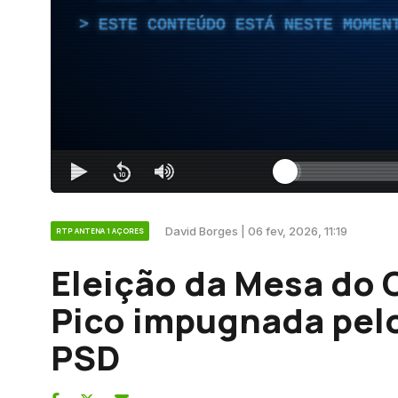
ESTE CONTEÚDO ESTÁ NESTE MOMEN
David Borges | 06 fev, 2026, 11:19
RTP ANTENA 1 AÇORES
Eleição da Mesa do 
Pico impugnada pel
PSD