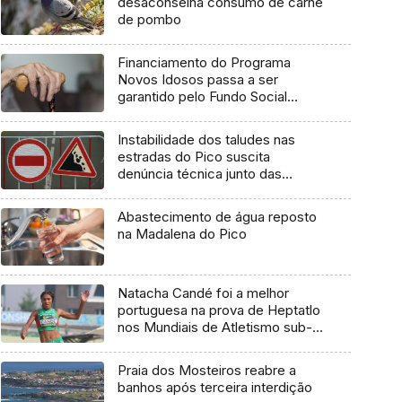
desaconselha consumo de carne
de pombo
Financiamento do Programa
Novos Idosos passa a ser
garantido pelo Fundo Social
Europeu Mais
Instabilidade dos taludes nas
estradas do Pico suscita
denúncia técnica junto das
entidades europeias
Abastecimento de água reposto
na Madalena do Pico
Natacha Candé foi a melhor
portuguesa na prova de Heptatlo
nos Mundiais de Atletismo sub-
20
Praia dos Mosteiros reabre a
banhos após terceira interdição