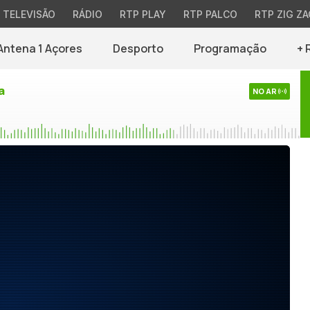
TELEVISÃO
RÁDIO
RTP PLAY
RTP PALCO
RTP ZIG ZA
Antena 1 Açores
Desporto
Programação
+ 
a
NO AR