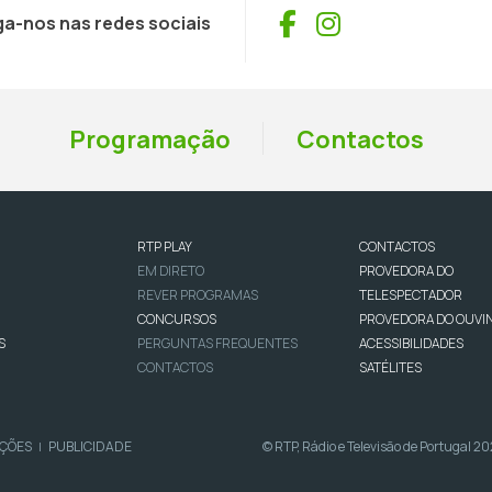
Facebook
Instagram
ga-nos nas redes sociais
Programação
Contactos
RTP PLAY
CONTACTOS
EM DIRETO
PROVEDORA DO
REVER PROGRAMAS
TELESPECTADOR
CONCURSOS
PROVEDORA DO OUVI
S
PERGUNTAS FREQUENTES
ACESSIBILIDADES
CONTACTOS
SATÉLITES
IÇÕES
PUBLICIDADE
© RTP, Rádio e Televisão de Portugal 2
|