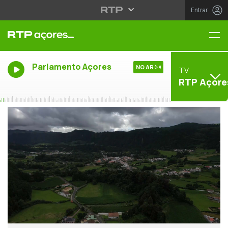
Entrar
Me
Parlamento Açores
NO AR
TV
RTP Açore