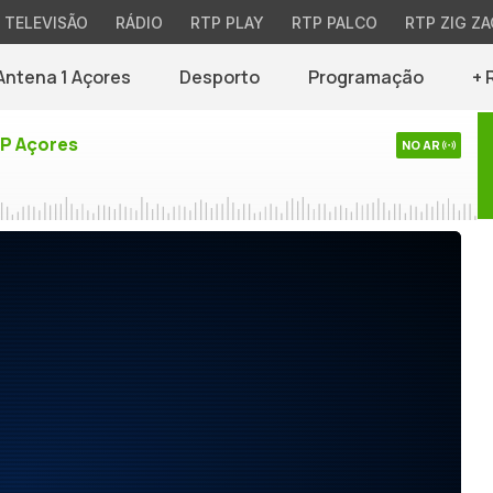
TELEVISÃO
RÁDIO
RTP PLAY
RTP PALCO
RTP ZIG ZA
Antena 1 Açores
Desporto
Programação
+ 
TP Açores
NO AR