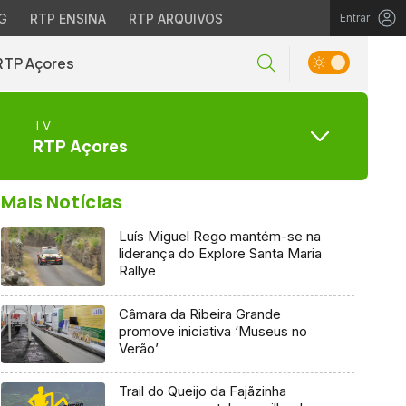
G
RTP ENSINA
RTP ARQUIVOS
Entrar
RTP Açores
TV
RTP Açores
Mais Notícias
Luís Miguel Rego mantém-se na
liderança do Explore Santa Maria
Rallye
Câmara da Ribeira Grande
promove iniciativa ‘Museus no
Verão’
Trail do Queijo da Fajãzinha