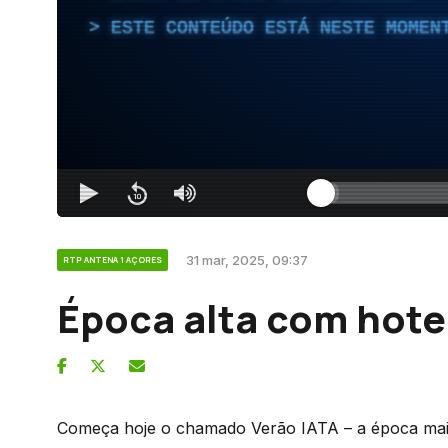
ESTE CONTEÚDO ESTÁ NESTE MOMEN
31 mar, 2025, 09:37
RTP ANTENA 1 AÇORES
Época alta com hote
Começa hoje o chamado Verão IATA – a época mais