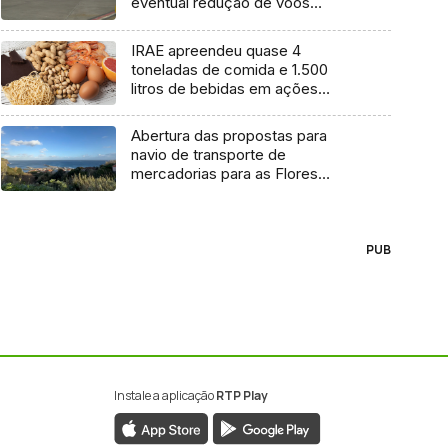
eventual redução de voos
interilhas até 2031
IRAE apreendeu quase 4
toneladas de comida e 1.500
litros de bebidas em ações
inspetivas em 2025
Abertura das propostas para
navio de transporte de
mercadorias para as Flores
marcada para dia 11 de agosto
PUB
Instale a aplicação
RTP Play