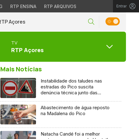
G
RTP ENSINA
RTP ARQUIVOS
Entrar
RTP Açores
TV
RTP Açores
Mais Notícias
Instabilidade dos taludes nas
estradas do Pico suscita
denúncia técnica junto das
entidades europeias
Abastecimento de água reposto
na Madalena do Pico
Natacha Candé foi a melhor