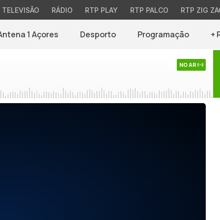
TELEVISÃO
RÁDIO
RTP PLAY
RTP PALCO
RTP ZIG ZA
Antena 1 Açores
Desporto
Programação
+ 
NO AR