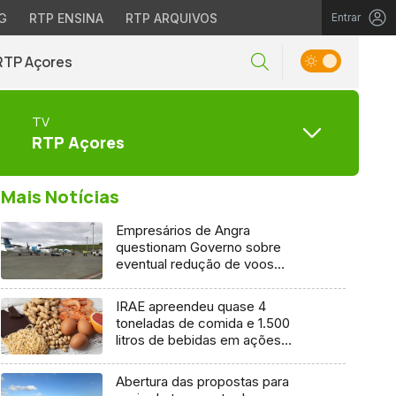
G
RTP ENSINA
RTP ARQUIVOS
Entrar
RTP Açores
TV
RTP Açores
Mais Notícias
Empresários de Angra
questionam Governo sobre
eventual redução de voos
interilhas até 2031
IRAE apreendeu quase 4
toneladas de comida e 1.500
litros de bebidas em ações
inspetivas em 2025
Abertura das propostas para