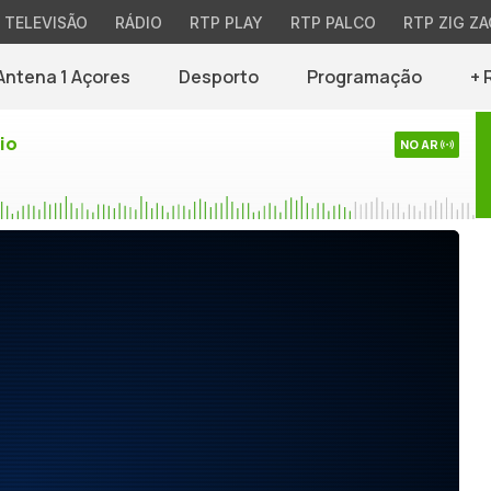
TELEVISÃO
RÁDIO
RTP PLAY
RTP PALCO
RTP ZIG ZA
Antena 1 Açores
Desporto
Programação
+ 
io
NO AR