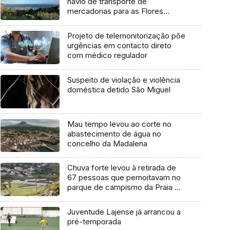
navio de transporte de
mercadorias para as Flores
marcada para dia 11 de agosto
Projeto de telemonitorização põe
urgências em contacto direto
com médico regulador
Suspeito de violação e violência
doméstica detido São Miguel
Mau tempo levou ao corte no
abastecimento de água no
concelho da Madalena
Chuva forte levou à retirada de
67 pessoas que pernoitavam no
parque de campismo da Praia da
Vitória
Juventude Lajense já arrancou a
pré-temporada