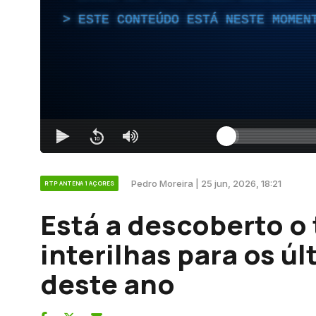
ESTE CONTEÚDO ESTÁ NESTE MOMEN
Pedro Moreira | 25 jun, 2026, 18:21
RTP ANTENA 1 AÇORES
Está a descoberto o
interilhas para os ú
deste ano