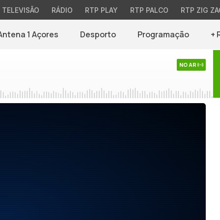
TELEVISÃO
RÁDIO
RTP PLAY
RTP PALCO
RTP ZIG ZA
Antena 1 Açores
Desporto
Programação
+ 
NO AR