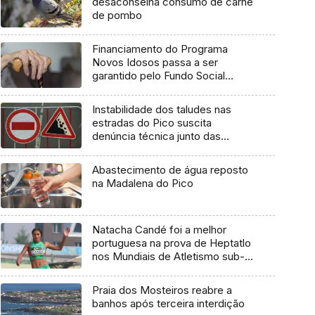
desaconselha consumo de carne
de pombo
Financiamento do Programa
Novos Idosos passa a ser
garantido pelo Fundo Social
Europeu Mais
Instabilidade dos taludes nas
estradas do Pico suscita
denúncia técnica junto das
entidades europeias
Abastecimento de água reposto
na Madalena do Pico
Natacha Candé foi a melhor
portuguesa na prova de Heptatlo
nos Mundiais de Atletismo sub-
20
Praia dos Mosteiros reabre a
banhos após terceira interdição