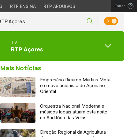
G
RTP ENSINA
RTP ARQUIVOS
Entrar
RTP Açores
TV
RTP Açores
Mais Notícias
Empresário Ricardo Martins Mota
é o novo acionista do Açoriano
Oriental
Orquestra Nacional Moderna e
músicos locais atuam esta noite
no Auditório das Velas
Direção Regional da Agricultura