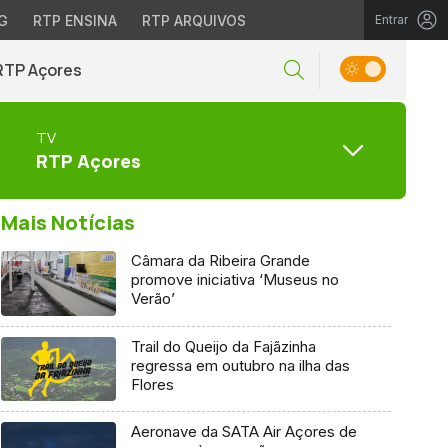
G
RTP ENSINA
RTP ARQUIVOS
Entrar
RTP Açores
TV
RTP Açores
Mais Notícias
Câmara da Ribeira Grande
promove iniciativa ‘Museus no
Verão’
Trail do Queijo da Fajãzinha
regressa em outubro na ilha das
Flores
Aeronave da SATA Air Açores de