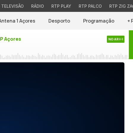
TELEVISÃO
RÁDIO
RTP PLAY
RTP PALCO
RTP ZIG ZA
Antena 1 Açores
Desporto
Programação
+ 
TP Açores
NO AR