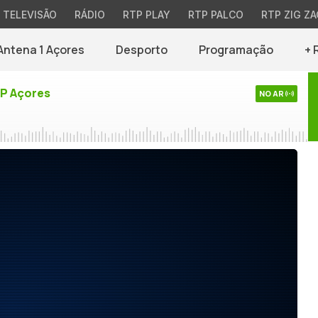
TELEVISÃO
RÁDIO
RTP PLAY
RTP PALCO
RTP ZIG ZA
Antena 1 Açores
Desporto
Programação
+ 
TP Açores
NO AR