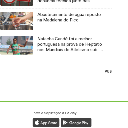
denúncia técnica junto das
entidades europeias
Abastecimento de água reposto
na Madalena do Pico
Natacha Candé foi a melhor
portuguesa na prova de Heptatlo
nos Mundiais de Atletismo sub-
20
PUB
Instale a aplicação
RTP Play