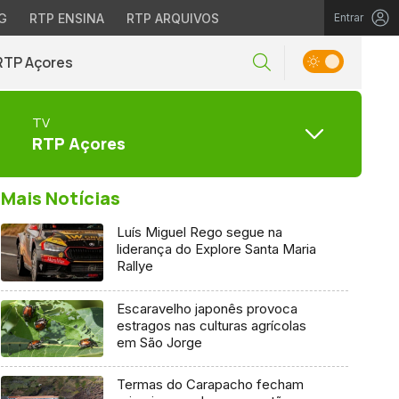
G
RTP ENSINA
RTP ARQUIVOS
Entrar
RTP Açores
TV
RTP Açores
Mais Notícias
Luís Miguel Rego segue na
liderança do Explore Santa Maria
Rallye
Escaravelho japonês provoca
estragos nas culturas agrícolas
em São Jorge
Termas do Carapacho fecham