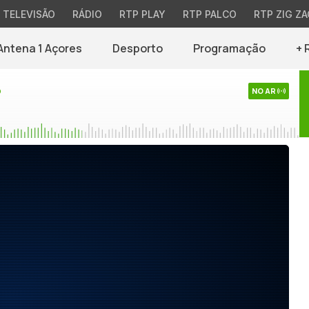
TELEVISÃO
RÁDIO
RTP PLAY
RTP PALCO
RTP ZIG ZA
Antena 1 Açores
Desporto
Programação
+ 
o
NO AR