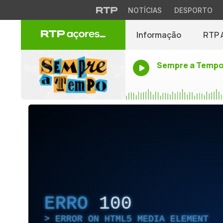
NOTÍCIAS
DESPORTO
Informação
RTP 
Sempre a Temp
ERRO
100
ERROR ON HTML5 MEDIA ELEMENT