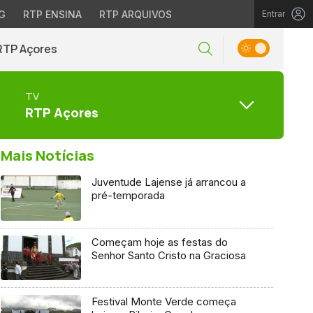
G
RTP ENSINA
RTP ARQUIVOS
Entrar
RTP Açores
TV
RTP Açores
Mais Notícias
Juventude Lajense já arrancou a
pré-temporada
Começam hoje as festas do
Senhor Santo Cristo na Graciosa
Festival Monte Verde começa