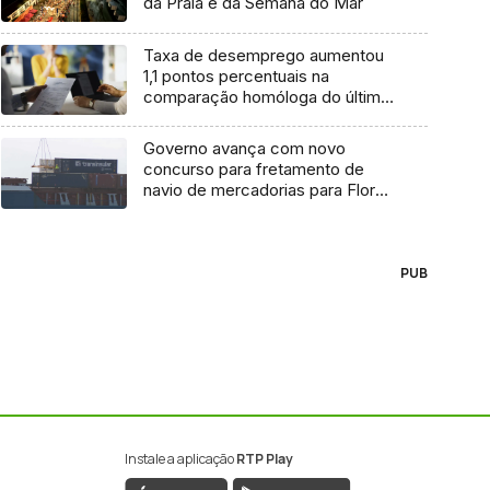
da Praia e da Semana do Mar
Taxa de desemprego aumentou
1,1 pontos percentuais na
comparação homóloga do último
trimestre
Governo avança com novo
concurso para fretamento de
navio de mercadorias para Flores
e Corvo
PUB
Instale a aplicação
RTP Play