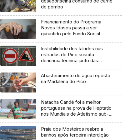
desaconselha consumo de carne
de pombo
Financiamento do Programa
Novos Idosos passa a ser
garantido pelo Fundo Social
Europeu Mais
Instabilidade dos taludes nas
estradas do Pico suscita
denúncia técnica junto das
entidades europeias
Abastecimento de água reposto
na Madalena do Pico
Natacha Candé foi a melhor
portuguesa na prova de Heptatlo
nos Mundiais de Atletismo sub-
20
Praia dos Mosteiros reabre a
banhos após terceira interdição