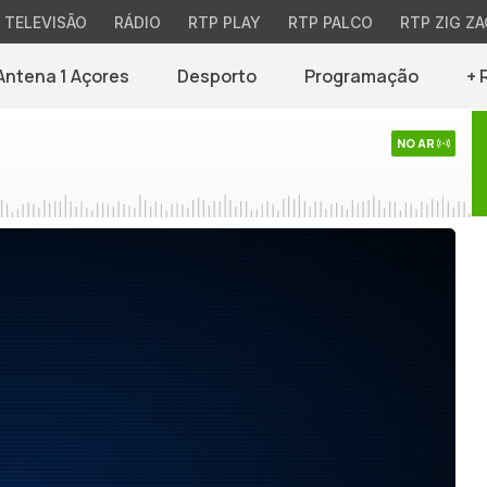
TELEVISÃO
RÁDIO
RTP PLAY
RTP PALCO
RTP ZIG ZA
Antena 1 Açores
Desporto
Programação
+ 
NO AR