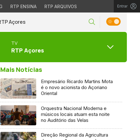
G
RTP ENSINA
RTP ARQUIVOS
Entrar
RTP Açores
TV
RTP Açores
Mais Notícias
Empresário Ricardo Martins Mota
é o novo acionista do Açoriano
Oriental
Orquestra Nacional Moderna e
músicos locais atuam esta noite
no Auditório das Velas
Direção Regional da Agricultura