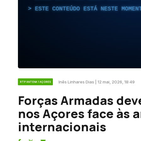
ESTE CONTEÚDO ESTÁ NESTE MOMEN
Inês Linhares Dias | 12 mai, 2026, 18:49
RTP ANTENA 1 AÇORES
Forças Armadas dev
nos Açores face às
internacionais