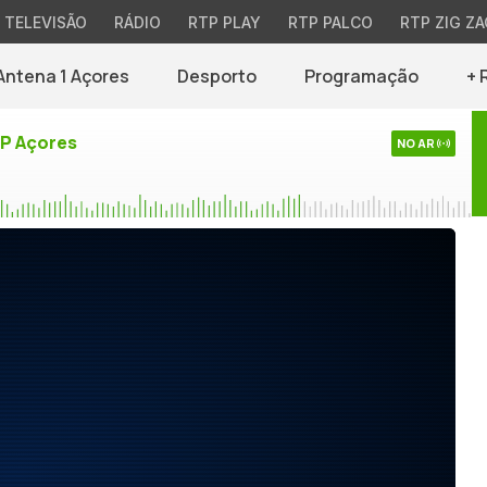
TELEVISÃO
RÁDIO
RTP PLAY
RTP PALCO
RTP ZIG ZA
Antena 1 Açores
Desporto
Programação
+ 
TP Açores
NO AR