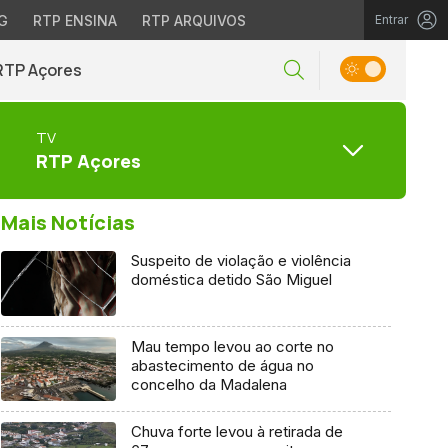
G
RTP ENSINA
RTP ARQUIVOS
Entrar
RTP Açores
TV
RTP Açores
Mais Notícias
Suspeito de violação e violência
doméstica detido São Miguel
Mau tempo levou ao corte no
abastecimento de água no
concelho da Madalena
Chuva forte levou à retirada de