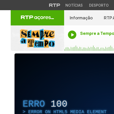
NOTÍCIAS
DESPORTO
Informação
RTP 
Sempre a Temp
ERRO
100
ERROR ON HTML5 MEDIA ELEMENT