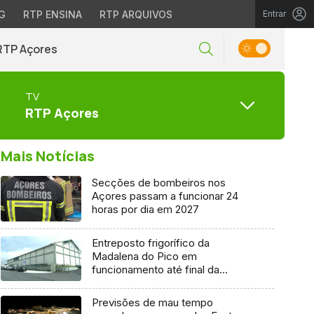
G
RTP ENSINA
RTP ARQUIVOS
Entrar
RTP Açores
TV
RTP Açores
Mais Notícias
Secções de bombeiros nos
Açores passam a funcionar 24
horas por dia em 2027
Entreposto frigorífico da
Madalena do Pico em
funcionamento até final da
semana
Previsões de mau tempo