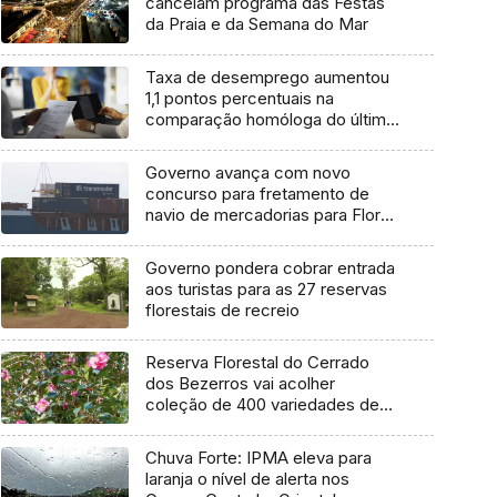
cancelam programa das Festas
da Praia e da Semana do Mar
Taxa de desemprego aumentou
1,1 pontos percentuais na
comparação homóloga do último
trimestre
Governo avança com novo
concurso para fretamento de
navio de mercadorias para Flores
e Corvo
Governo pondera cobrar entrada
aos turistas para as 27 reservas
florestais de recreio
Reserva Florestal do Cerrado
dos Bezerros vai acolher
coleção de 400 variedades de
Camélias
Chuva Forte: IPMA eleva para
laranja o nível de alerta nos