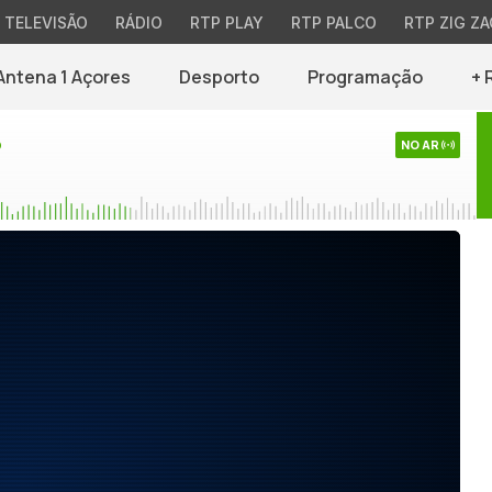
TELEVISÃO
RÁDIO
RTP PLAY
RTP PALCO
RTP ZIG ZA
Antena 1 Açores
Desporto
Programação
+ 
o
NO AR