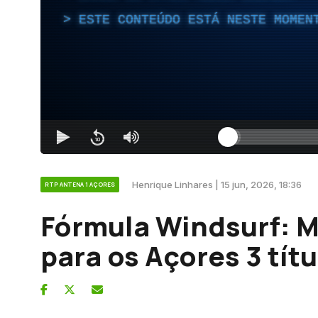
ESTE CONTEÚDO ESTÁ NESTE MOMEN
Henrique Linhares | 15 jun, 2026, 18:36
RTP ANTENA 1 AÇORES
Fórmula Windsurf: M
para os Açores 3 tí