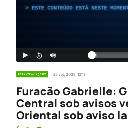
ESTE CONTEÚDO ESTÁ NESTE MOMEN
25 set, 2025, 12:13
RTP ANTENA 1 AÇORES
Furacão Gabrielle: 
Central sob avisos 
Oriental sob aviso l