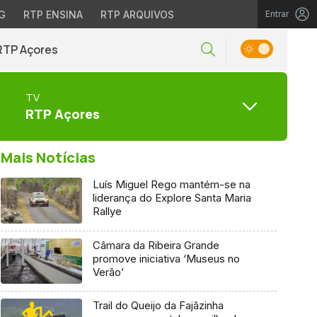
G
RTP ENSINA
RTP ARQUIVOS
Entrar
RTP Açores
TV
RTP Açores
Mais Notícias
Luís Miguel Rego mantém-se na
liderança do Explore Santa Maria
Rallye
Câmara da Ribeira Grande
promove iniciativa ‘Museus no
Verão’
Trail do Queijo da Fajãzinha