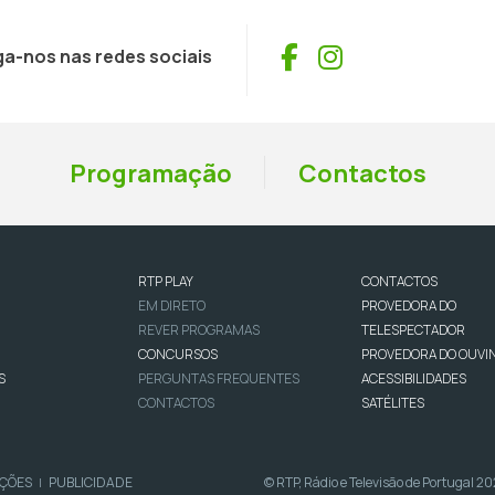
Facebook
Instagram
ga-nos nas redes sociais
Programação
Contactos
RTP PLAY
CONTACTOS
EM DIRETO
PROVEDORA DO
REVER PROGRAMAS
TELESPECTADOR
CONCURSOS
PROVEDORA DO OUVI
S
PERGUNTAS FREQUENTES
ACESSIBILIDADES
CONTACTOS
SATÉLITES
IÇÕES
PUBLICIDADE
© RTP, Rádio e Televisão de Portugal 2
|