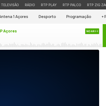
TELEVISÃO
RÁDIO
RTP PLAY
RTP PALCO
RTP ZIG ZA
Antena 1 Açores
Desporto
Programação
+ 
TP Açores
NO AR