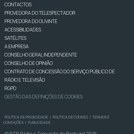
CONTACTOS
PROVEDORA DO TELESPECTADOR
PROVEDORA DO OUVINTE
ACESSIBILIDADES
SATÉLITES
A EMPRESA
CONSELHO GERAL INDEPENDENTE
CONSELHO DE OPINIÃO
CONTRATO DE CONCESSÃO DO SERVIÇO PÚBLICO DE
RÁDIO E TELEVISÃO
RGPD
GESTÃO DAS DEFINIÇÕES DE COOKIES
POLÍTICA DE PRIVACIDADE
|
POLÍTICA DE COOKIES
|
TERMOS E
CONDIÇÕES
|
PUBLICIDADE
© RTP, Rádio e Televisão de Portugal 2026