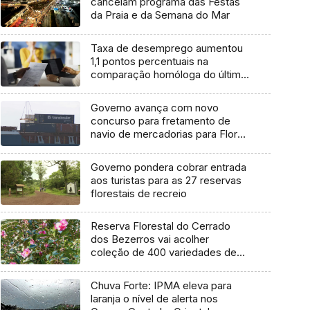
cancelam programa das Festas
da Praia e da Semana do Mar
Taxa de desemprego aumentou
1,1 pontos percentuais na
comparação homóloga do último
trimestre
Governo avança com novo
concurso para fretamento de
navio de mercadorias para Flores
e Corvo
Governo pondera cobrar entrada
aos turistas para as 27 reservas
florestais de recreio
Reserva Florestal do Cerrado
dos Bezerros vai acolher
coleção de 400 variedades de
Camélias
Chuva Forte: IPMA eleva para
laranja o nível de alerta nos