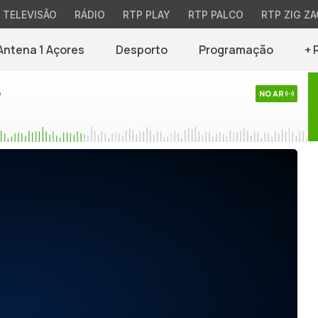
TELEVISÃO
RÁDIO
RTP PLAY
RTP PALCO
RTP ZIG ZA
Antena 1 Açores
Desporto
Programação
+ 
o
NO AR