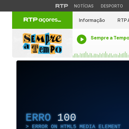
NOTÍCIAS
DESPORTO
Informação
RTP 
Sempre a Temp
ERRO
100
ERROR ON HTML5 MEDIA ELEMENT