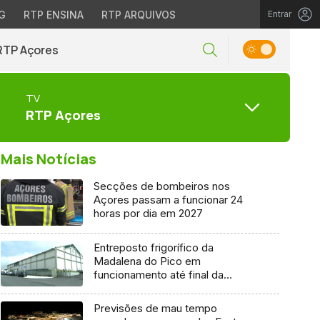
G
RTP ENSINA
RTP ARQUIVOS
Entrar
RTP Açores
TV
RTP Açores
Mais Notícias
Secções de bombeiros nos
Açores passam a funcionar 24
horas por dia em 2027
Entreposto frigorífico da
Madalena do Pico em
funcionamento até final da
semana
Previsões de mau tempo