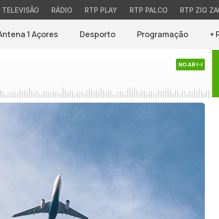
TELEVISÃO
RÁDIO
RTP PLAY
RTP PALCO
RTP ZIG ZA
Antena 1 Açores
Desporto
Programação
+ 
s
NO AR