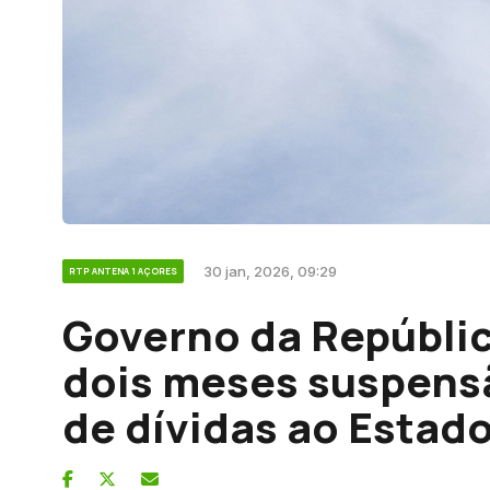
30 jan, 2026, 09:29
RTP ANTENA 1 AÇORES
Governo da Repúblic
dois meses suspens
de dívidas ao Estad