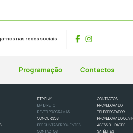
Facebook
Instagram
ga-nos nas redes sociais
Programação
Contactos
RTP PLAY
CONTACTOS
EM DIRETO
PROVEDORA DO
REVER PROGRAMAS
TELESPECTADOR
CONCURSOS
PROVEDORA DO OUVI
S
PERGUNTAS FREQUENTES
ACESSIBILIDADES
CONTACTOS
SATÉLITES