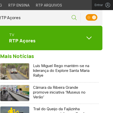
G
RTP ENSINA
RTP ARQUIVOS
Entrar
RTP Açores
TV
RTP Açores
Mais Notícias
Luís Miguel Rego mantém-se na
liderança do Explore Santa Maria
Rallye
Câmara da Ribeira Grande
promove iniciativa ‘Museus no
Verão’
Trail do Queijo da Fajãzinha