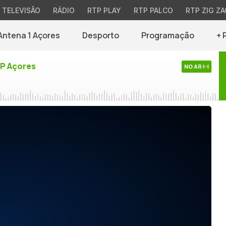
TELEVISÃO
RÁDIO
RTP PLAY
RTP PALCO
RTP ZIG ZA
Antena 1 Açores
Desporto
Programação
+ 
TP Açores
NO AR