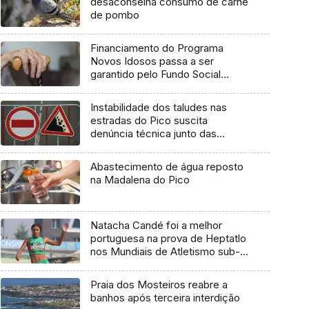
desaconselha consumo de carne
de pombo
Financiamento do Programa
Novos Idosos passa a ser
garantido pelo Fundo Social
Europeu Mais
Instabilidade dos taludes nas
estradas do Pico suscita
denúncia técnica junto das
entidades europeias
Abastecimento de água reposto
na Madalena do Pico
Natacha Candé foi a melhor
portuguesa na prova de Heptatlo
nos Mundiais de Atletismo sub-
20
Praia dos Mosteiros reabre a
banhos após terceira interdição