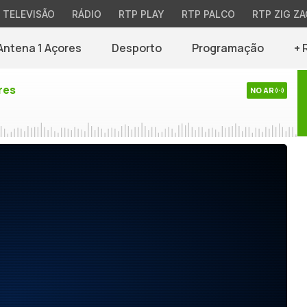
TELEVISÃO
RÁDIO
RTP PLAY
RTP PALCO
RTP ZIG ZA
Antena 1 Açores
Desporto
Programação
+ 
res
NO AR