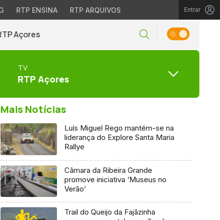
G
RTP ENSINA
RTP ARQUIVOS
Entrar
RTP Açores
TV
RTP Açores
Mais Notícias
Luís Miguel Rego mantém-se na
liderança do Explore Santa Maria
Rallye
Câmara da Ribeira Grande
promove iniciativa ‘Museus no
Verão’
Trail do Queijo da Fajãzinha