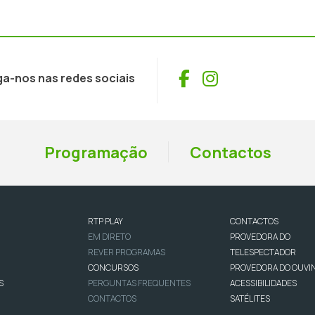
Facebook
Instagram
ga-nos nas redes sociais
Programação
Contactos
RTP PLAY
CONTACTOS
EM DIRETO
PROVEDORA DO
REVER PROGRAMAS
TELESPECTADOR
CONCURSOS
PROVEDORA DO OUVI
S
PERGUNTAS FREQUENTES
ACESSIBILIDADES
CONTACTOS
SATÉLITES