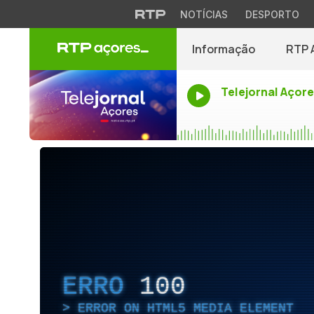
NOTÍCIAS
DESPORTO
Informação
RTP 
Telejornal Açor
ERRO
100
ERROR ON HTML5 MEDIA ELEMENT