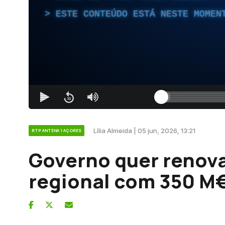
ESTE CONTEÚDO ESTÁ NESTE MOMEN
Lília Almeida | 05 jun, 2026, 13:21
RTP ANTENA 1 AÇORES
Governo quer renova
regional com 350 M