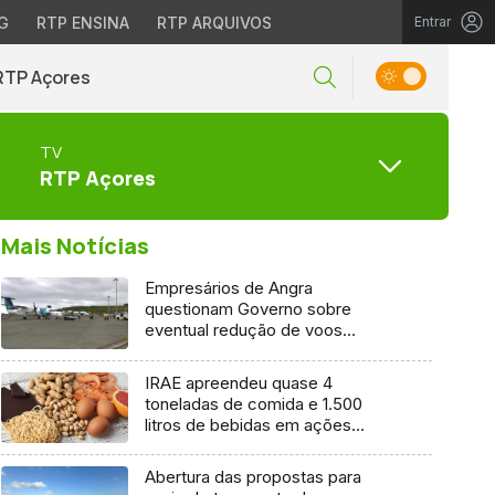
G
RTP ENSINA
RTP ARQUIVOS
Entrar
RTP Açores
TV
RTP Açores
Mais Notícias
Empresários de Angra
questionam Governo sobre
eventual redução de voos
interilhas até 2031
IRAE apreendeu quase 4
toneladas de comida e 1.500
litros de bebidas em ações
inspetivas em 2025
Abertura das propostas para