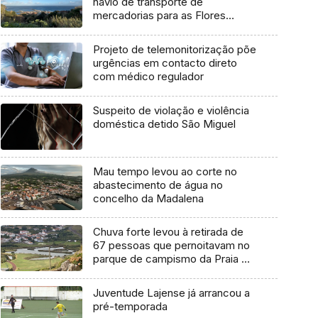
navio de transporte de
mercadorias para as Flores
marcada para dia 11 de agosto
Projeto de telemonitorização põe
urgências em contacto direto
com médico regulador
Suspeito de violação e violência
doméstica detido São Miguel
Mau tempo levou ao corte no
abastecimento de água no
concelho da Madalena
Chuva forte levou à retirada de
67 pessoas que pernoitavam no
parque de campismo da Praia da
Vitória
Juventude Lajense já arrancou a
pré-temporada