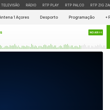
TELEVISÃO
RÁDIO
RTP PLAY
RTP PALCO
RTP ZIG ZA
Antena 1 Açores
Desporto
Programação
+ 
es
NO AR