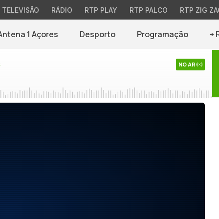
TELEVISÃO
RÁDIO
RTP PLAY
RTP PALCO
RTP ZIG ZA
Antena 1 Açores
Desporto
Programação
+ 
s
NO AR