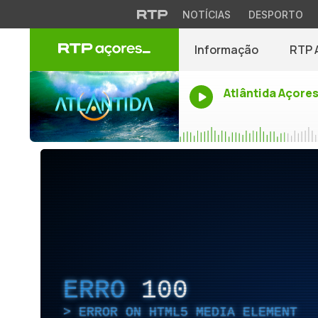
NOTÍCIAS
DESPORTO
Informação
RTP 
Atlântida Açore
ERRO
100
ERROR ON HTML5 MEDIA ELEMENT