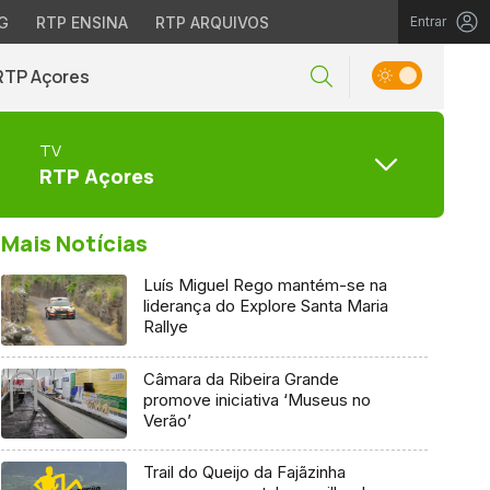
G
RTP ENSINA
RTP ARQUIVOS
Entrar
RTP Açores
TV
RTP Açores
Mais Notícias
Luís Miguel Rego mantém-se na
liderança do Explore Santa Maria
Rallye
Câmara da Ribeira Grande
promove iniciativa ‘Museus no
Verão’
Trail do Queijo da Fajãzinha