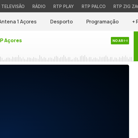
TELEVISÃO
RÁDIO
RTP PLAY
RTP PALCO
RTP ZIG ZA
Antena 1 Açores
Desporto
Programação
+ 
TP Açores
NO AR