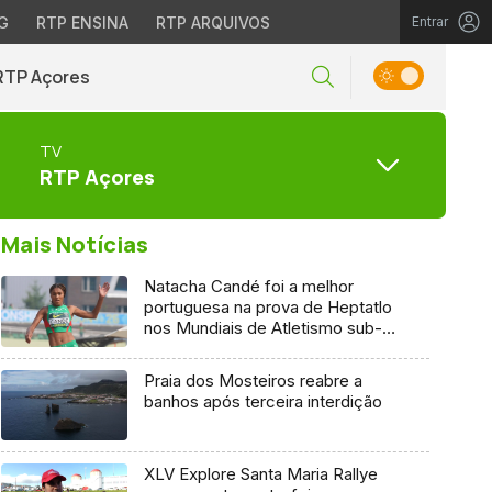
G
RTP ENSINA
RTP ARQUIVOS
Entrar
RTP Açores
TV
RTP Açores
Mais Notícias
Natacha Candé foi a melhor
portuguesa na prova de Heptatlo
nos Mundiais de Atletismo sub-
20
Praia dos Mosteiros reabre a
banhos após terceira interdição
XLV Explore Santa Maria Rallye