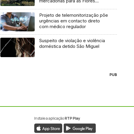
mercadorias para as Flores
marcada para dia 11 de agosto
Projeto de telemonitorização põe
urgências em contacto direto
com médico regulador
Suspeito de violação e violência
doméstica detido São Miguel
PUB
Instale a aplicação
RTP Play