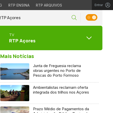
G
RTP ENSINA
RTP ARQUIVOS
Entrar
RTP Açores
TV
RTP Açores
Mais Notícias
Junta de Freguesia reclama
obras urgentes no Porto de
Pescas do Porto Formoso
Ambientalistas reclamam oferta
integrada dos trilhos nos Açores
Prazo Médio de Pagamentos da