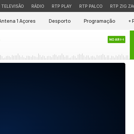
TELEVISÃO
RÁDIO
RTP PLAY
RTP PALCO
RTP ZIG ZA
Antena 1 Açores
Desporto
Programação
+ 
s
NO AR