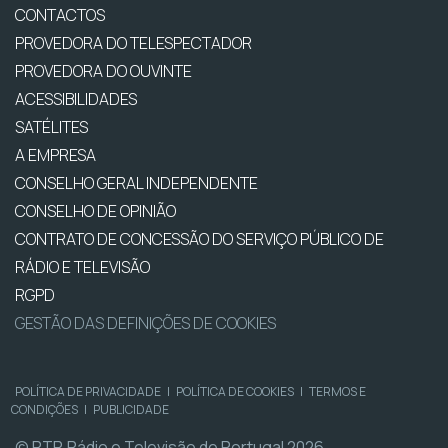
CONTACTOS
PROVEDORA DO TELESPECTADOR
PROVEDORA DO OUVINTE
ACESSIBILIDADES
SATÉLITES
A EMPRESA
CONSELHO GERAL INDEPENDENTE
CONSELHO DE OPINIÃO
CONTRATO DE CONCESSÃO DO SERVIÇO PÚBLICO DE
RÁDIO E TELEVISÃO
RGPD
GESTÃO DAS DEFINIÇÕES DE COOKIES
POLÍTICA DE PRIVACIDADE
|
POLÍTICA DE COOKIES
|
TERMOS E
CONDIÇÕES
|
PUBLICIDADE
© RTP, Rádio e Televisão de Portugal 2026