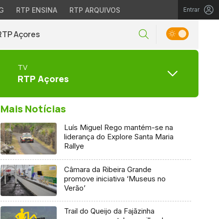
G
RTP ENSINA
RTP ARQUIVOS
Entrar
RTP Açores
TV
RTP Açores
Mais Notícias
Luís Miguel Rego mantém-se na
liderança do Explore Santa Maria
Rallye
Câmara da Ribeira Grande
promove iniciativa ‘Museus no
Verão’
Trail do Queijo da Fajãzinha