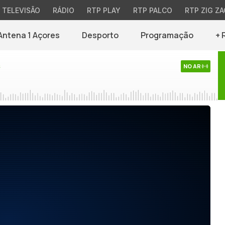
TELEVISÃO
RÁDIO
RTP PLAY
RTP PALCO
RTP ZIG ZA
Antena 1 Açores
Desporto
Programação
+ 
s
NO AR