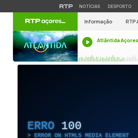
NOTÍCIAS
DESPORTO
Informação
RTP 
Atlântida Açore
ERRO
100
ERROR ON HTML5 MEDIA ELEMENT