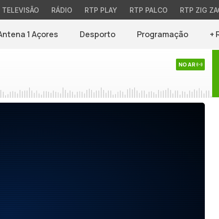
TELEVISÃO
RÁDIO
RTP PLAY
RTP PALCO
RTP ZIG ZA
Antena 1 Açores
Desporto
Programação
+ 
NO AR