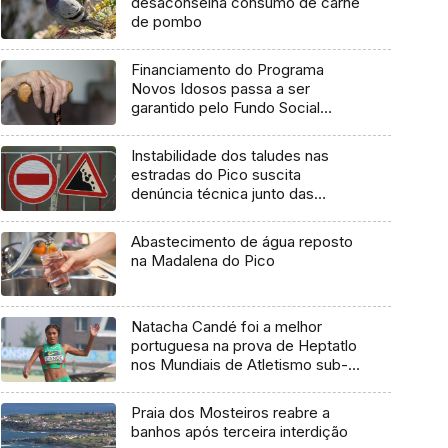
desaconselha consumo de carne
de pombo
Financiamento do Programa
Novos Idosos passa a ser
garantido pelo Fundo Social
Europeu Mais
Instabilidade dos taludes nas
estradas do Pico suscita
denúncia técnica junto das
entidades europeias
Abastecimento de água reposto
na Madalena do Pico
Natacha Candé foi a melhor
portuguesa na prova de Heptatlo
nos Mundiais de Atletismo sub-
20
Praia dos Mosteiros reabre a
banhos após terceira interdição