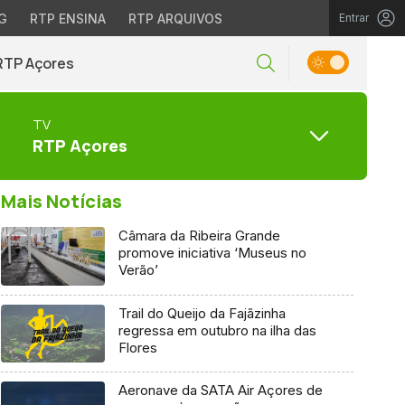
G
RTP ENSINA
RTP ARQUIVOS
Entrar
RTP Açores
TV
RTP Açores
Mais Notícias
Câmara da Ribeira Grande
promove iniciativa ‘Museus no
Verão’
Trail do Queijo da Fajãzinha
regressa em outubro na ilha das
Flores
Aeronave da SATA Air Açores de