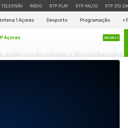
TELEVISÃO
RÁDIO
RTP PLAY
RTP PALCO
RTP ZIG ZA
Antena 1 Açores
Desporto
Programação
+ 
TP Açores
NO AR