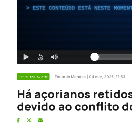
ESTE CONTEÚDO ESTÁ NESTE MOMEN
Eduarda Mendes | 04 mar, 2026, 17:53
RTP ANTENA 1 AÇORES
Há açorianos retido
devido ao conflito d