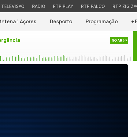
TELEVISÃO
RÁDIO
RTP PLAY
RTP PALCO
RTP ZIG ZA
Antena 1 Açores
Desporto
Programação
+ 
rgência
NO AR