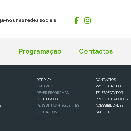
Facebook
Instagram
ga-nos nas redes sociais
Programação
Contactos
RTP PLAY
CONTACTOS
EM DIRETO
PROVEDORA DO
REVER PROGRAMAS
TELESPECTADOR
CONCURSOS
PROVEDORA DO OUVI
S
PERGUNTAS FREQUENTES
ACESSIBILIDADES
CONTACTOS
SATÉLITES