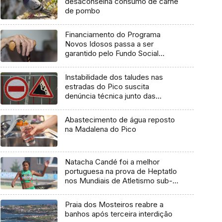
desaconselha consumo de carne
de pombo
Financiamento do Programa
Novos Idosos passa a ser
garantido pelo Fundo Social
Europeu Mais
Instabilidade dos taludes nas
estradas do Pico suscita
denúncia técnica junto das
entidades europeias
Abastecimento de água reposto
na Madalena do Pico
Natacha Candé foi a melhor
portuguesa na prova de Heptatlo
nos Mundiais de Atletismo sub-
20
Praia dos Mosteiros reabre a
banhos após terceira interdição