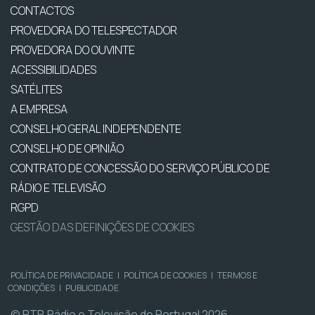
CONTACTOS
PROVEDORA DO TELESPECTADOR
PROVEDORA DO OUVINTE
ACESSIBILIDADES
SATÉLITES
A EMPRESA
CONSELHO GERAL INDEPENDENTE
CONSELHO DE OPINIÃO
CONTRATO DE CONCESSÃO DO SERVIÇO PÚBLICO DE
RÁDIO E TELEVISÃO
RGPD
GESTÃO DAS DEFINIÇÕES DE COOKIES
POLÍTICA DE PRIVACIDADE
|
POLÍTICA DE COOKIES
|
TERMOS E
CONDIÇÕES
|
PUBLICIDADE
© RTP, Rádio e Televisão de Portugal 2026