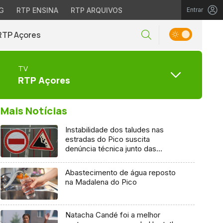
G
RTP ENSINA
RTP ARQUIVOS
Entrar
RTP Açores
TV
RTP Açores
Mais Notícias
Instabilidade dos taludes nas
estradas do Pico suscita
denúncia técnica junto das
entidades europeias
Abastecimento de água reposto
na Madalena do Pico
Natacha Candé foi a melhor