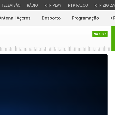
TELEVISÃO
RÁDIO
RTP PLAY
RTP PALCO
RTP ZIG ZA
Antena 1 Açores
Desporto
Programação
+ 
NO AR