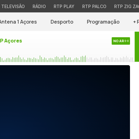
TELEVISÃO
RÁDIO
RTP PLAY
RTP PALCO
RTP ZIG ZA
Antena 1 Açores
Desporto
Programação
+ 
TP Açores
NO AR