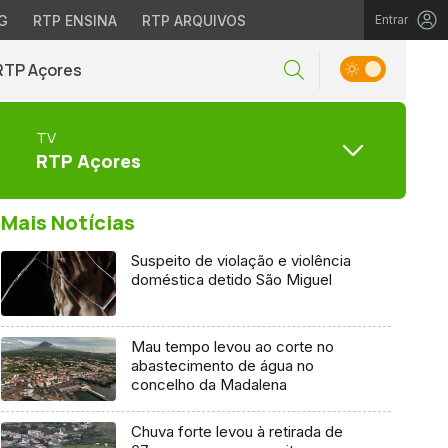
G
RTP ENSINA
RTP ARQUIVOS
Entrar
RTP Açores
TV
RTP Açores
Mais Notícias
Suspeito de violação e violência
doméstica detido São Miguel
Mau tempo levou ao corte no
abastecimento de água no
concelho da Madalena
Chuva forte levou à retirada de