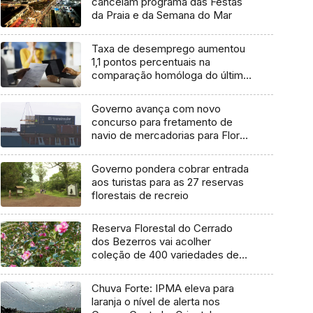
cancelam programa das Festas
da Praia e da Semana do Mar
Taxa de desemprego aumentou
1,1 pontos percentuais na
comparação homóloga do último
trimestre
Governo avança com novo
concurso para fretamento de
navio de mercadorias para Flores
e Corvo
Governo pondera cobrar entrada
aos turistas para as 27 reservas
florestais de recreio
Reserva Florestal do Cerrado
dos Bezerros vai acolher
coleção de 400 variedades de
Camélias
Chuva Forte: IPMA eleva para
laranja o nível de alerta nos