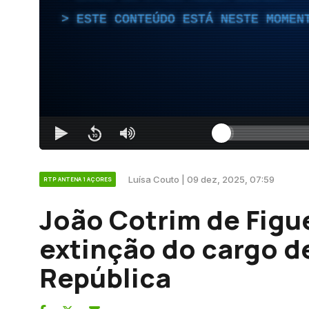
ESTE CONTEÚDO ESTÁ NESTE MOMEN
Luísa Couto | 09 dez, 2025, 07:59
RTP ANTENA 1 AÇORES
João Cotrim de Figu
extinção do cargo d
República