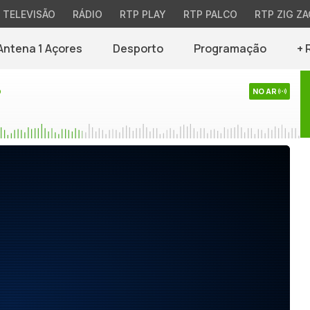
TELEVISÃO
RÁDIO
RTP PLAY
RTP PALCO
RTP ZIG ZA
Antena 1 Açores
Desporto
Programação
+ 
o
NO AR