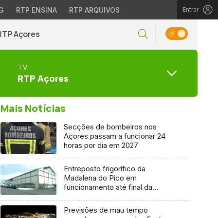
G
RTP ENSINA
RTP ARQUIVOS
Entrar
RTP Açores
TV
RTP Açores
Mais Notícias
Secções de bombeiros nos
Açores passam a funcionar 24
horas por dia em 2027
Entreposto frigorífico da
Madalena do Pico em
funcionamento até final da
semana
Previsões de mau tempo