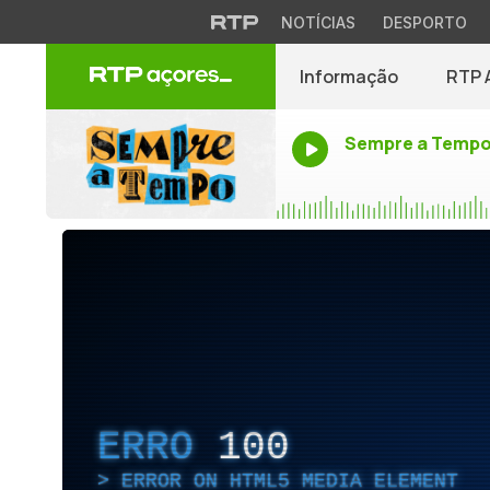
NOTÍCIAS
DESPORTO
Informação
RTP 
Sempre a Temp
ERRO
100
ERROR ON HTML5 MEDIA ELEMENT