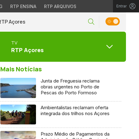
G
RTP ENSINA
RTP ARQUIVOS
Entrar
RTP Açores
TV
RTP Açores
Mais Notícias
Junta de Freguesia reclama
obras urgentes no Porto de
Pescas do Porto Formoso
Ambientalistas reclamam oferta
integrada dos trilhos nos Açores
Prazo Médio de Pagamentos da