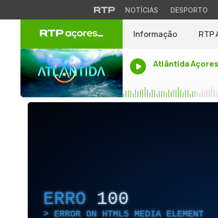
NOTÍCIAS
DESPORTO
Informação
RTP 
Atlântida Açore
ERRO
100
ERROR ON HTML5 MEDIA ELEMENT