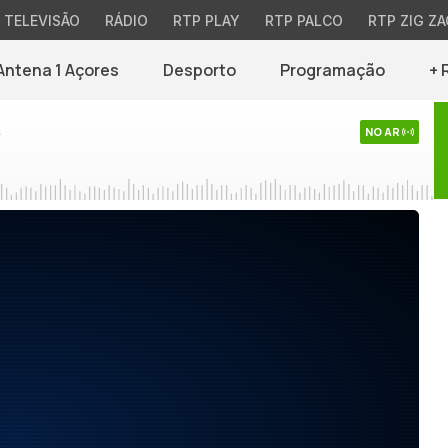
TELEVISÃO
RÁDIO
RTP PLAY
RTP PALCO
RTP ZIG ZA
Antena 1 Açores
Desporto
Programação
+ 
s
NO AR